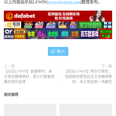
以上内容由乐玩LEWIN(
www.lewinvip.com
)整理发布。
赞(
0
)
上一篇
下一篇
【乐玩LEWIN】舍甫琴科：米
【乐玩LEWIN】阿尔贝蒂尼：
兰现在踢得很好，是人们都喜欢
找回胜利感觉后尤文会踢得更
看的现代足球
好，米兰将迎来一场硬仗
相关推荐