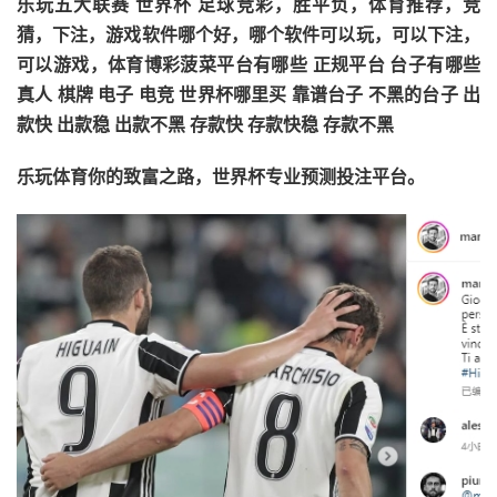
乐玩五大联赛 世界杯 足球竞彩，胜平负，体育推荐，竞
猜，下注，游戏软件哪个好，哪个软件可以玩，可以下注，
可以游戏，体育博彩菠菜平台有哪些 正规平台 台子有哪些
真人 棋牌 电子 电竞 世界杯哪里买 靠谱台子 不黑的台子 出
款快 出款稳 出款不黑 存款快 存款快稳 存款不黑
乐玩体育你的致富之路，世界杯专业预测投注平台。