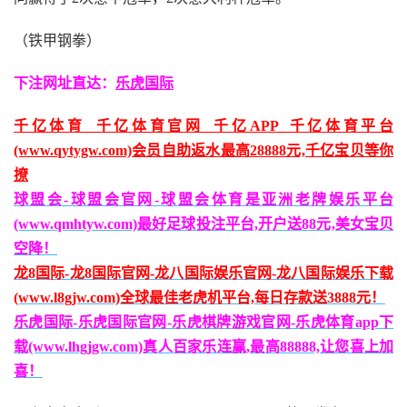
（铁甲钢拳）
下注网址直达：
乐虎国际
千亿体育_千亿体育官网_千亿APP_千亿体育平台
(www.qytygw.com)会员自助返水最高28888元,千亿宝贝等你
撩
球盟会-球盟会官网-球盟会体育是亚洲老牌娱乐平台
(www.qmhtyw.com)最好足球投注平台,开户送88元,美女宝贝
空降！
龙8国际-龙8国际官网-龙八国际娱乐官网-龙八国际娱乐下载
(www.l8gjw.com)全球最佳老虎机平台,每日存款送3888元！
乐虎国际-乐虎国际官网-乐虎棋牌游戏官网-乐虎体育app下
载(www.lhgjgw.com)真人百家乐连赢,最高88888,让您喜上加
喜！