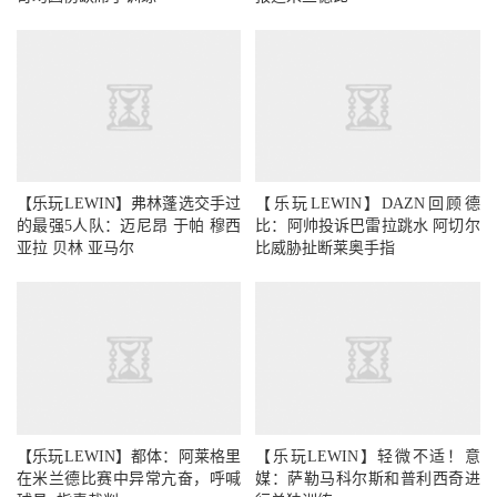
【乐玩LEWIN】弗林蓬选交手过
【乐玩LEWIN】DAZN回顾德
的最强5人队：迈尼昂 于帕 穆西
比：阿帅投诉巴雷拉跳水 阿切尔
亚拉 贝林 亚马尔
比威胁扯断莱奥手指
【乐玩LEWIN】都体：阿莱格里
【乐玩LEWIN】轻微不适！意
在米兰德比赛中异常亢奋，呼喊
媒：萨勒马科尔斯和普利西奇进