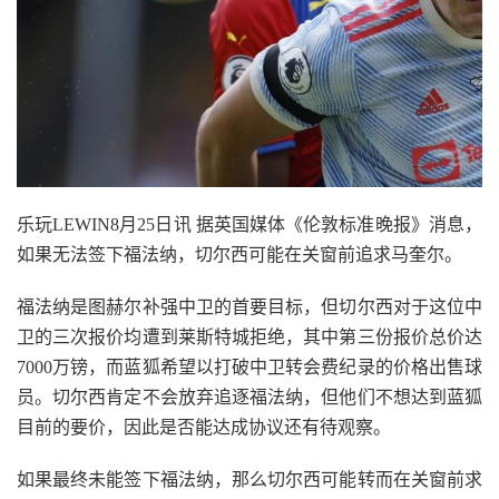
乐玩LEWIN8月25日讯 据英国媒体《伦敦标准晚报》消息，
如果无法签下福法纳，切尔西可能在关窗前追求马奎尔。
福法纳是图赫尔补强中卫的首要目标，但切尔西对于这位中
卫的三次报价均遭到莱斯特城拒绝，其中第三份报价总价达
7000万镑，而蓝狐希望以打破中卫转会费纪录的价格出售球
员。切尔西肯定不会放弃追逐福法纳，但他们不想达到蓝狐
目前的要价，因此是否能达成协议还有待观察。
如果最终未能签下福法纳，那么切尔西可能转而在关窗前求