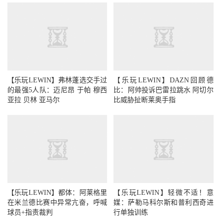
【乐玩LEWIN】弗林蓬选交手过
【乐玩LEWIN】DAZN回顾德
的最强5人队：迈尼昂 于帕 穆西
比：阿帅投诉巴雷拉跳水 阿切尔
亚拉 贝林 亚马尔
比威胁扯断莱奥手指
【乐玩LEWIN】都体：阿莱格里
【乐玩LEWIN】轻微不适！意
在米兰德比赛中异常亢奋，呼喊
媒：萨勒马科尔斯和普利西奇进
球员+指责裁判
行单独训练