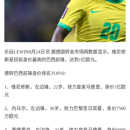
乐玩LEWIN8月24日讯 据德国转会市场网数据显示，维尼修
斯是目前身价最高的巴西前锋，达到1亿欧元。
德转巴西前锋身价排名TOP10：
1、维尼修斯，左边锋，22岁，效力皇家马德里，身价1亿欧
元
2、内马尔，左边锋，30岁，效力巴黎圣日耳曼，身价7500
万欧元
3、罗德里戈，右边锋，21岁，效力皇家马德里，身价6000