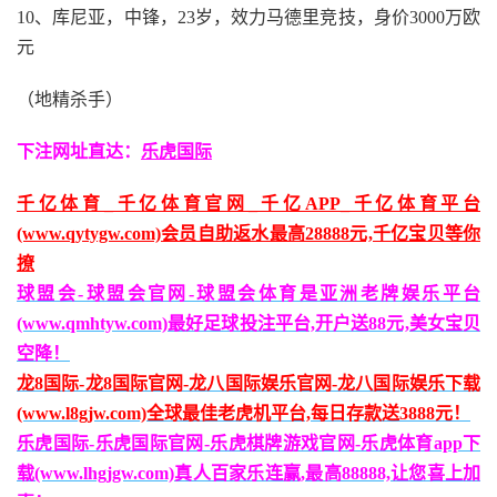
10、库尼亚，中锋，23岁，效力马德里竞技，身价3000万欧
元
（地精杀手）
下注网址直达：
乐虎国际
千亿体育_千亿体育官网_千亿APP_千亿体育平台
(www.qytygw.com)会员自助返水最高28888元,千亿宝贝等你
撩
球盟会-球盟会官网-球盟会体育是亚洲老牌娱乐平台
(www.qmhtyw.com)最好足球投注平台,开户送88元,美女宝贝
空降！
龙8国际-龙8国际官网-龙八国际娱乐官网-龙八国际娱乐下载
(www.l8gjw.com)全球最佳老虎机平台,每日存款送3888元！
乐虎国际-乐虎国际官网-乐虎棋牌游戏官网-乐虎体育app下
载(www.lhgjgw.com)真人百家乐连赢,最高88888,让您喜上加