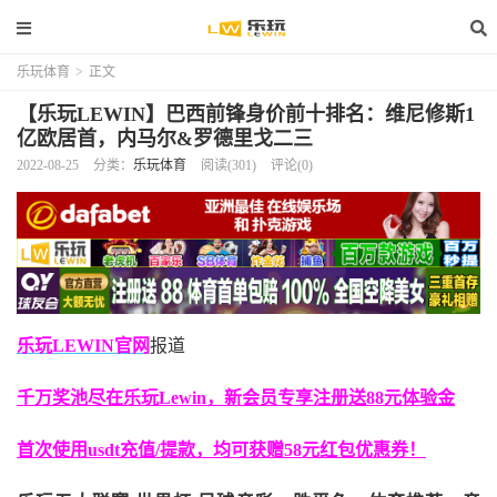
乐玩体育
>
正文
【乐玩LEWIN】巴西前锋身价前十排名：维尼修斯1
亿欧居首，内马尔&罗德里戈二三
2022-08-25
分类：
乐玩体育
阅读(301)
评论(0)
乐玩LEWIN官网
报道
千万奖池尽在乐玩Lewin，新会员专享注册送88元体验金
首次使用usdt充值/提款，均可获赠58元红包优惠券！