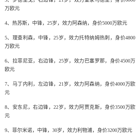
万欧元
4、热苏斯，中锋，25岁，效力阿森纳，身价5000万欧元
5、理查利森，中锋，25岁，效力托特纳姆热刺，身价4800
万欧元
6、拉菲尼亚，右边锋，25岁，效力巴塞罗那，身价4500万
欧元
7、马丁内利，左边锋，21岁，效力阿森纳，身价4000万欧
元
8、安东尼，右边锋，22岁，效力阿贾克斯，身价3500万欧
元
9、菲尔米诺，中锋，30岁，效力利物浦，身价3200万欧元