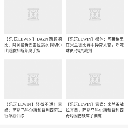
【乐玩LEWIN】DAZN回顾德
【乐玩LEWIN】都体：阿莱格里
比：阿帅投诉巴雷拉跳水 阿切尔
在米兰德比赛中异常亢奋，呼喊
比威胁扯断莱奥手指
球员+指责裁判
【乐玩LEWIN】轻微不适！意
【乐玩LEWIN】意媒：米兰备战
媒：萨勒马科尔斯和普利西奇进
拉齐奥，萨勒马科尔斯和普利西
行单独训练
奇均因伤缺席了训练