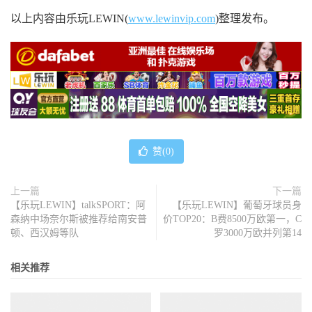
以上内容由乐玩LEWIN(
www.lewinvip.com
)整理发布。
赞(
0
)
上一篇
下一篇
【乐玩LEWIN】talkSPORT：阿
【乐玩LEWIN】葡萄牙球员身
森纳中场奈尔斯被推荐给南安普
价TOP20：B费8500万欧第一，C
顿、西汉姆等队
罗3000万欧并列第14
相关推荐