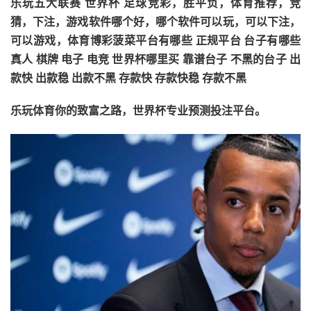
乐玩五大联赛 世界杯 足球竞彩，胜平负，体育推荐，竞
猜，下注，游戏软件哪个好，哪个软件可以玩，可以下注，
可以游戏，体育博彩菠菜平台有哪些 正规平台 台子有哪些
真人 棋牌 电子 电竞 世界杯哪里买 靠谱台子 不黑的台子 出
款快 出款稳 出款不黑 存款快 存款快稳 存款不黑
乐玩体育你的致富之路，世界杯专业预测投注平台。