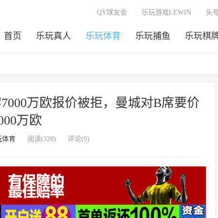
QY球友会
乐玩游戏LEWIN
头
首页
乐玩真人
乐玩体育
乐玩捕鱼
乐玩棋
7000万欧报价被拒，曼城对B席要价
000万欧
玩体育
阅读(328)
评论(0)