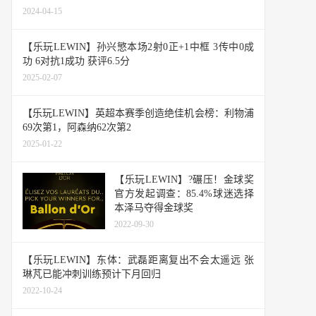
2024-04-15
【乐玩LEWIN】孙兴慜本场2射0正+1中框 3传中0成
功 6对抗1成功 获评6.5分
2025-02-07
【乐玩LEWIN】英超本赛季创造绝佳机会榜：利物浦
69次第1，阿森纳62次第2
2025-01-22
【乐玩LEWIN】?碾压！金球奖
官方发起调查：85.4%球迷选择
本泽马夺得金球奖
2022-09-30
【乐玩LEWIN】东体：武磊距离复出不会太遥远 张
琳芃已能冲刺训练预计下月回归
2022-10-24