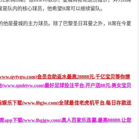
B席是队内的核心球员，他希望B席可以继续留队。
置的他是曼城的主力球员。除了巴黎圣日耳曼之外，B席在今夏
.qytygw.com)会员自助返水最高28888元,千亿宝贝等你撩
w.qmhtyw.com)最好足球投注平台,开户送88元,美女宝贝
乐下载(www.l8gjw.com)全球最佳老虎机平台,每日存款送
载(www.lhgjgw.com)真人百家乐连赢,最高88888,让您