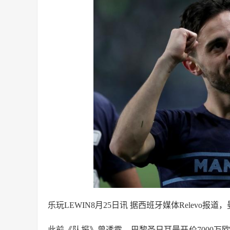
乐玩LEWIN8月25日讯 据西班牙媒体Relevo报
此前《队报》曾透露，巴黎圣日耳曼开价7000万欧