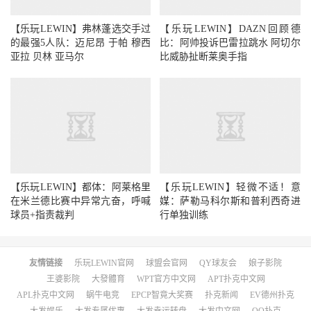
【乐玩LEWIN】弗林蓬选交手过
【乐玩LEWIN】DAZN回顾德
的最强5人队：迈尼昂 于帕 穆西
比：阿帅投诉巴雷拉跳水 阿切尔
亚拉 贝林 亚马尔
比威胁扯断莱奥手指
【乐玩LEWIN】都体：阿莱格里
【乐玩LEWIN】轻微不适！意
在米兰德比赛中异常亢奋，呼喊
媒：萨勒马科尔斯和普利西奇进
球员+指责裁判
行单独训练
友情链接
乐玩LEWIN官网
球盟会官网
QY球友会
娘子影院
王婆影院
大發體育
WPT官方中文网
APT扑克中文网
APL扑克中文网
蜗牛电竞
EPCP智竟大奖赛
扑克新闻
EV德州扑克