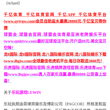
（richard）
千亿体育_千亿体育官网_千亿APP_千亿体育平台
(www.qytygw.com)会员自助返水最高28888元,千亿宝贝等你
撩
球盟会-球盟会官网-球盟会体育是亚洲老牌娱乐平台
(www.qmhtyw.com)最好足球投注平台,开户送88元,美女宝贝
空降！
龙8国际-龙8国际官网-龙八国际娱乐官网-龙八国际娱乐下载
(www.l8gjw.com)全球最佳老虎机平台,每日存款送3888元！
乐虎国际-乐虎国际官网-乐虎棋牌游戏官网-乐虎体育app下
载(www.lhgjgw.com)真人百家乐连赢,最高88888,让您喜上加
喜！
关于
乐玩游戏LEWIN
乐玩执照由菲律宾娱乐及博彩公司（PAGCOR）所核发和监