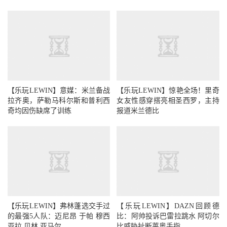
【乐玩LEWIN】意媒：米兰备战
【乐玩LEWIN】惊艳全场！里奇
拉齐奥，萨勒马科尔斯和普利西
女友性感穿搭亮相圣西罗，主持
奇均因伤缺席了训练
报道米兰德比
【乐玩LEWIN】弗林蓬选交手过
【乐玩LEWIN】DAZN回顾德
的最强5人队：迈尼昂 于帕 穆西
比：阿帅投诉巴雷拉跳水 阿切尔
亚拉 贝林 亚马尔
比威胁扯断莱奥手指