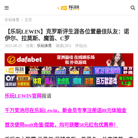
乐玩体育
>
正文
【乐玩LEWIN】克罗斯评生涯各位置最佳队友：诺
伊尔、拉莫斯、魔笛、C罗
2022-08-25
分类：
乐玩体育
阅读(285)
评论(0)
乐玩LEWIN官网
报道
千万奖池尽在乐玩Lewin，新会员专享注册送88元体验金
首次使用usdt充值/提款，均可获赠58元红包优惠券！