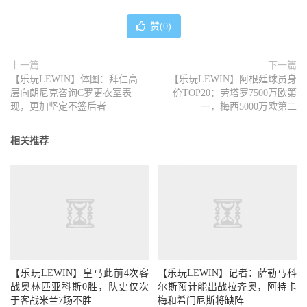
赞(
0
)
上一篇
下一篇
【乐玩LEWIN】体图：拜仁高
【乐玩LEWIN】阿根廷球员身
层向朗尼克咨询C罗更衣室表
价TOP20：劳塔罗7500万欧第
现，更加坚定不签后者
一，梅西5000万欧第二
相关推荐
【乐玩LEWIN】皇马此前4次客
【乐玩LEWIN】记者：萨勒马科
战奥林匹亚科斯0胜，队史仅次
尔斯预计能出战拉齐奥，阿特卡
于客战米兰7场不胜
梅和希门尼斯将缺阵