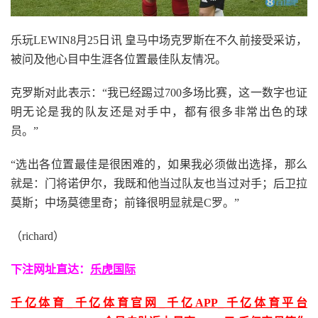
乐玩LEWIN8月25日讯 皇马中场克罗斯在不久前接受采访，
被问及他心目中生涯各位置最佳队友情况。
克罗斯对此表示：“我已经踢过700多场比赛，这一数字也证
明无论是我的队友还是对手中，都有很多非常出色的球
员。”
“选出各位置最佳是很困难的，如果我必须做出选择，那么
就是：门将诺伊尔，我既和他当过队友也当过对手；后卫拉
莫斯；中场莫德里奇；前锋很明显就是C罗。”
（richard）
下注网址直达：
乐虎国际
千亿体育_千亿体育官网_千亿APP_千亿体育平台