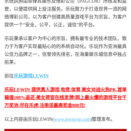
乐玩执照由菲律宾娱乐及博彩公司（PAGCOR）所核发和监
管，以便提供网上投注服务。乐玩致力于打造世界一流的网
络博彩公司，以为客户创建高质量游戏平台为宗旨，为客户
提供一个“安全，公平，公正，诚信”的平台。
乐玩秉承以客户为中心的宗旨，拥有最专业的技术团队，致
力于为客户实现最贴心的的系统自动化。乐玩作为亚洲最具
公信力品牌之一，信誉领先排名，在海量娱乐城信息中独占
前茅。
前往
乐玩游戏LEWIN
乐玩LEWIN 提供真人游戏,电竞,体育,美女对战火热PK,首单
输值100%返还,美女荷官在线发牌!网上最火爆的游戏平台千
万奖池,尽在乐虎,注册送最高奖金888元!
以上内容由乐玩LEWIN(
www.lewinvip.com
)整理发布。