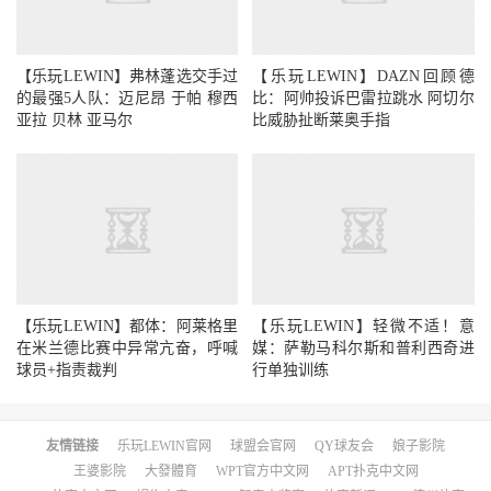
【乐玩LEWIN】弗林蓬选交手过
【乐玩LEWIN】DAZN回顾德
的最强5人队：迈尼昂 于帕 穆西
比：阿帅投诉巴雷拉跳水 阿切尔
亚拉 贝林 亚马尔
比威胁扯断莱奥手指
【乐玩LEWIN】都体：阿莱格里
【乐玩LEWIN】轻微不适！意
在米兰德比赛中异常亢奋，呼喊
媒：萨勒马科尔斯和普利西奇进
球员+指责裁判
行单独训练
友情链接
乐玩LEWIN官网
球盟会官网
QY球友会
娘子影院
王婆影院
大發體育
WPT官方中文网
APT扑克中文网