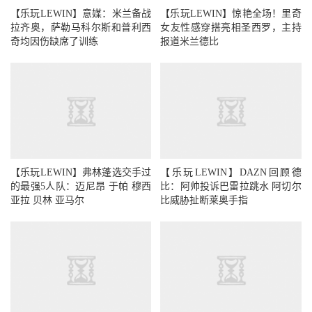
【乐玩LEWIN】意媒：米兰备战
【乐玩LEWIN】惊艳全场！里奇
拉齐奥，萨勒马科尔斯和普利西
女友性感穿搭亮相圣西罗，主持
奇均因伤缺席了训练
报道米兰德比
【乐玩LEWIN】弗林蓬选交手过
【乐玩LEWIN】DAZN回顾德
的最强5人队：迈尼昂 于帕 穆西
比：阿帅投诉巴雷拉跳水 阿切尔
亚拉 贝林 亚马尔
比威胁扯断莱奥手指