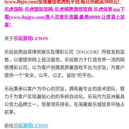
(www.l8gjw.com)全球最佳老虎机平台,每日存款送3888元！
乐虎国际-乐虎国际官网-乐虎棋牌游戏官网-乐虎体育app下
载(www.lhgjgw.com)真人百家乐连赢,最高88888,让您喜上加
喜！
关于
乐玩游戏LEWIN
乐玩执照由菲律宾娱乐及博彩公司（PAGCOR）所核发和监
管，以便提供网上投注服务。乐玩致力于打造世界一流的网
络博彩公司，以为客户创建高质量游戏平台为宗旨，为客户
提供一个“安全，公平，公正，诚信”的平台。
乐玩秉承以客户为中心的宗旨，拥有最专业的技术团队，致
力于为客户实现最贴心的的系统自动化。乐玩作为亚洲最具
公信力品牌之一，信誉领先排名，在海量娱乐城信息中独占
前茅。
前往
乐玩游戏LEWIN