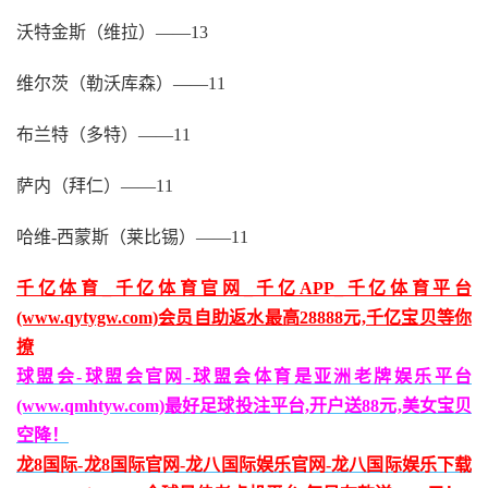
沃特金斯（维拉）——13
维尔茨（勒沃库森）——11
布兰特（多特）——11
萨内（拜仁）——11
哈维-西蒙斯（莱比锡）——11
千亿体育_千亿体育官网_千亿APP_千亿体育平台
(www.qytygw.com)会员自助返水最高28888元,千亿宝贝等你
撩
球盟会-球盟会官网-球盟会体育是亚洲老牌娱乐平台
(www.qmhtyw.com)最好足球投注平台,开户送88元,美女宝贝
空降！
龙8国际-龙8国际官网-龙八国际娱乐官网-龙八国际娱乐下载