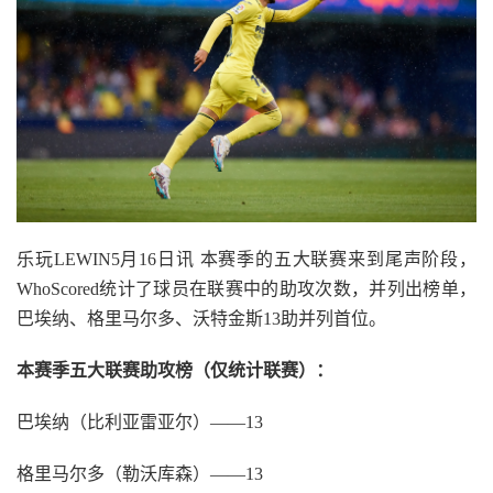
乐玩LEWIN5月16日讯 本赛季的五大联赛来到尾声阶段，
WhoScored统计了球员在联赛中的助攻次数，并列出榜单，
巴埃纳、格里马尔多、沃特金斯13助并列首位。
本赛季五大联赛助攻榜（仅统计联赛）：
巴埃纳（比利亚雷亚尔）——13
格里马尔多（勒沃库森）——13