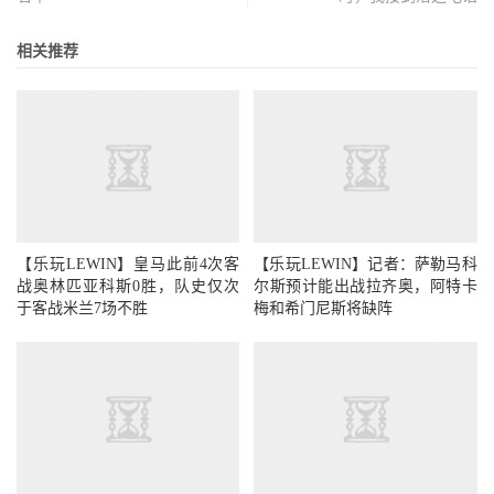
相关推荐
【乐玩LEWIN】皇马此前4次客
【乐玩LEWIN】记者：萨勒马科
战奥林匹亚科斯0胜，队史仅次
尔斯预计能出战拉齐奥，阿特卡
于客战米兰7场不胜
梅和希门尼斯将缺阵