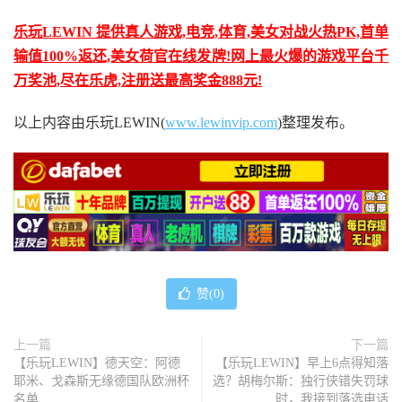
乐玩LEWIN 提供真人游戏,电竞,体育,美女对战火热PK,首单
输值100%返还,美女荷官在线发牌!网上最火爆的游戏平台千
万奖池,尽在乐虎,注册送最高奖金888元!
以上内容由乐玩LEWIN(
www.lewinvip.com
)整理发布。
赞(
0
)
上一篇
下一篇
【乐玩LEWIN】德天空：阿德
【乐玩LEWIN】早上6点得知落
耶米、戈森斯无缘德国队欧洲杯
选？胡梅尔斯：独行侠错失罚球
名单
时，我接到落选电话