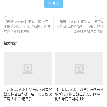
赞(
0
)
上一篇
下一篇
【乐玩LEWIN】记者：博洛尼
【乐玩LEWIN】踢球者：德甲&
亚出价900万欧+奖金条款，但齐
英超球队询价斯坦尼西奇，但拜
尔克泽不愿去意甲
仁不打算放球员离队
相关推荐
【乐玩LEWIN】皇马此前4次客
【乐玩LEWIN】记者：萨勒马科
战奥林匹亚科斯0胜，队史仅次
尔斯预计能出战拉齐奥，阿特卡
于客战米兰7场不胜
梅和希门尼斯将缺阵