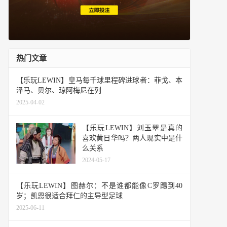
热门文章
【乐玩LEWIN】皇马每千球里程碑进球者：菲戈、本
泽马、贝尔、琼阿梅尼在列
2025-04-02
【乐玩LEWIN】刘玉翠是真的
喜欢黄日华吗？两人现实中是什
么关系
2024-05-17
【乐玩LEWIN】图赫尔：不是谁都能像C罗踢到40
岁；凯恩很适合拜仁的主导型足球
2025-06-11