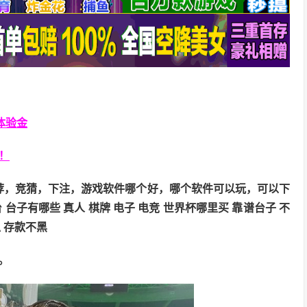
体验金
券！
推荐，竞猜，下注，游戏软件哪个好，哪个软件可以玩，可以下
子有哪些 真人 棋牌 电子 电竞 世界杯哪里买 靠谱台子 不
稳 存款不黑
。