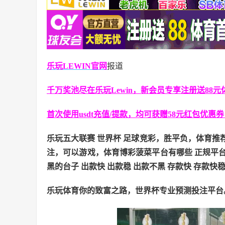
乐玩LEWIN官网
报道
千万奖池尽在乐玩Lewin，新会员专享注册送88元
首次使用usdt充值/提款，均可获赠58元红包优惠
乐玩五大联赛 世界杯 足球竞彩，胜平负，体育
注，可以游戏，体育博彩菠菜平台有哪些 正规平台 台
黑的台子 出款快 出款稳 出款不黑 存款快 存款快
乐玩体育你的致富之路，世界杯专业预测投注平台