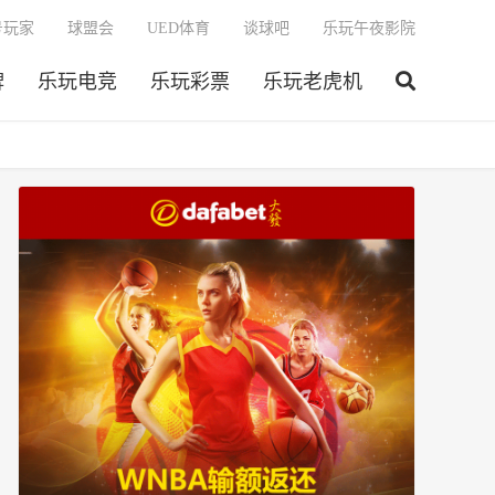
号玩家
球盟会
UED体育
谈球吧
乐玩午夜影院
牌
乐玩电竞
乐玩彩票
乐玩老虎机