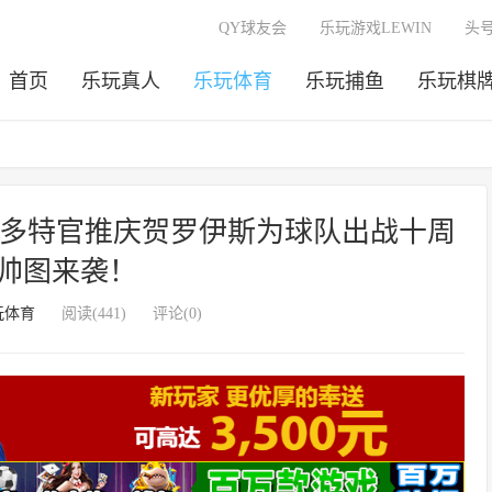
QY球友会
乐玩游戏LEWIN
头
首页
乐玩真人
乐玩体育
乐玩捕鱼
乐玩棋
！多特官推庆贺罗伊斯为球队出战十周
帅图来袭！
玩体育
阅读(441)
评论(0)