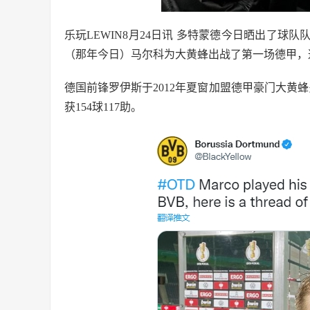
乐玩LEWIN8月24日讯 多特蒙德今日晒出了
（那年今日）马尔科为大黄蜂出战了第一场德甲，
德国前锋罗伊斯于2012年夏窗加盟德甲豪门大黄
获154球117助。