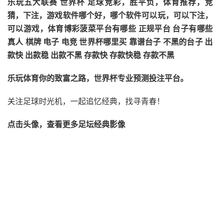
乐玩五大联赛 世界杯 足球竞彩，胜平负，体育推荐，竞
猜，下注，游戏软件哪个好，哪个软件可以玩，可以下注，
可以游戏，体育博彩菠菜平台有哪些 正规平台 台子有哪些
真人 棋牌 电子 电竞 世界杯哪里买 靠谱台子 不黑的台子 出
款快 出款稳 出款不黑 存款快 存款快稳 存款不黑
乐玩体育你的致富之路，世界杯专业预测投注平台。
关注足球时光机，一起追忆经典，找寻青春！
点击头像，查看更多足坛经典影像