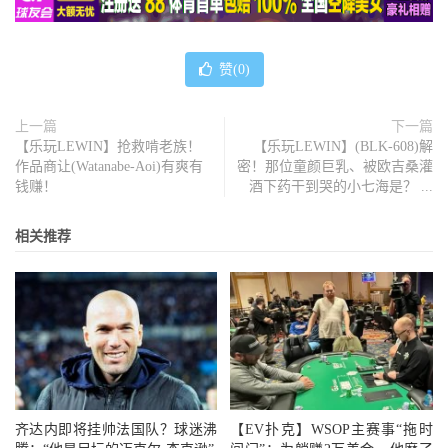
赞(
0
)
上一篇
下一篇
【乐玩LEWIN】抢救啃老族！
【乐玩LEWIN】(BLK-608)解
作品商让(Watanabe-Aoi)有爽有
密！那位童颜巨乳、被欧吉桑灌
钱赚！
酒下药干到哭的小七海是？ ...
相关推荐
齐达内即将挂帅法国队？球迷沸
【EV扑克】WSOP主赛事“拖时