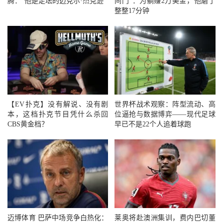
腾：“他是足坛的迈克尔·杰克逊”
间门”：为躺赚2万美金，他磨了
整整17分钟
【EV扑克】没有解说、没有剧
世界杯战术观察：阵型流动、高
本，这档扑克节目凭什么杀回
位逼抢与数据博弈——现代足球
CBS黄金档？
早已不是22个人追着球跑
迈博体育 巴萨中场竞争白热化：
莱奥将赴澳洲集训，费内巴切董