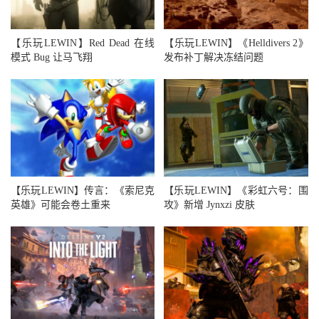
【乐玩LEWIN】Red Dead 在线
【乐玩LEWIN】《Helldivers 2》
模式 Bug 让马飞翔
发布补丁解决冻结问题
【乐玩LEWIN】传言：《索尼克
【乐玩LEWIN】《彩虹六号：围
英雄》可能会卷土重来
攻》新增 Jynxzi 皮肤