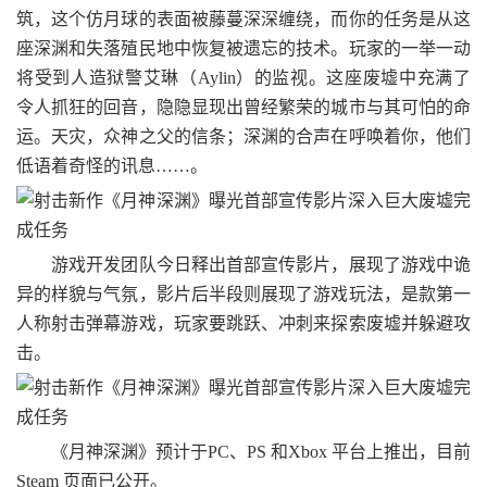
筑，这个仿月球的表面被藤蔓深深缠绕，而你的任务是从这
座深渊和失落殖民地中恢复被遗忘的技术。玩家的一举一动
将受到人造狱警艾琳（Aylin）的监视。这座废墟中充满了
令人抓狂的回音，隐隐显现出曾经繁荣的城市与其可怕的命
运。天灾，众神之父的信条；深渊的合声在呼唤着你，他们
低语着奇怪的讯息……。
游戏开发团队今日释出首部宣传影片，展现了游戏中诡
异的样貌与气氛，影片后半段则展现了游戏玩法，是款第一
人称射击弹幕游戏，玩家要跳跃、冲刺来探索废墟并躲避攻
击。
《月神深渊》预计于PC、PS 和Xbox 平台上推出，目前
Steam 页面已公开。