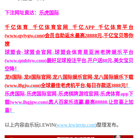
下注网址直达：
乐虎国际
千亿体育_千亿体育官网_千亿APP_千亿体育平台
(www.qytygw.com)会员自助返水最高28888元,千亿宝贝等你
撩
球盟会-球盟会官网-球盟会体育是亚洲老牌娱乐平台
(www.qmhtyw.com)最好足球投注平台,开户送88元,美女宝贝
空降！
龙8国际-龙8国际官网-龙八国际娱乐官网-龙八国际娱乐下载
(www.l8gjw.com)全球最佳老虎机平台,每日存款送3888元！
乐虎国际-乐虎国际官网-乐虎棋牌游戏官网-乐虎体育app下
载(www.lhgjgw.com)真人百家乐连赢,最高88888,让您喜上加
喜！
以上内容由乐玩LEWIN(
www.lewinvip.com
)整理发布。