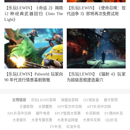
【乐玩LEWIN】《命运 2》揭晓
【乐玩LEWIN】《使命召唤：现
12 种经典武器回归《Into The
代战争 3》即将再次免费试用
Light》
【乐玩LEWIN】Palworld 玩家向
【乐玩LEWIN】《辐射 4》玩家
90 年代流行情景喜剧致敬
为超级恶棍建造巢穴
友情链接
乐玩LEWIN官网
球盟会官网
QY球友会
娘子影院
王婆影院
大發體育
WPT官方中文网
APT扑克中文网
APL扑克中文网
蜗牛电竞
EPCP智竟大奖赛
扑克新闻
EV德州扑克
大发娱乐
大发专属优惠
大发幸运转盘
大发中文网
QQ扑克
EV扑克
红龙扑克