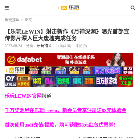
乐玩捕鱼
>
正文
【乐玩LEWIN】射击新作《月神深渊》曝光首部宣
传影片深入巨大废墟完成任务
2022-08-24
分类：
乐玩捕鱼
阅读(410)
评论(0)
乐玩LEWIN官网
报道
千万奖池尽在乐玩Lewin，新会员专享注册送88元体验金
首次使用usdt充值/提款，均可获赠58元红包优惠券！