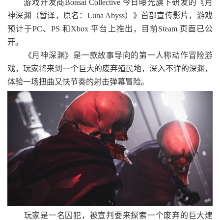
游戏开发商Bonsai Collective 今日曝光旗下研发的《
月
神深渊
（暂译，原名：Luna Abyss）》首部宣传影片，游戏
预计于PC、PS 和Xbox 平台上推出，目前Steam 页面已公
开。
《
月神深渊
》是一款故事导向的第一人称动作冒险游
戏，玩家将来到一个巨大的废弃殖民地，深入不详的深渊，
体验一场扭曲又快节奏的射击弹幕冒险。
玩家是一名囚犯，被宣判要来探索一个废弃的巨大建