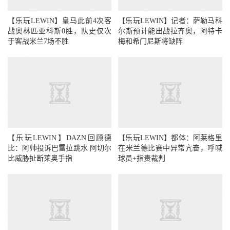
【乐玩LEWIN】皇马此前4次客
【乐玩LEWIN】记者：萨勒马科
战奥林匹亚科斯0胜，队史仅次
尔斯预计能出战拉齐奥，阿特卡
于客战米兰7场不胜
梅和希门尼斯将缺阵
【乐玩LEWIN】DAZN回顾德
【乐玩LEWIN】都体：阿莱格里
比：阿帅投诉巴雷拉跳水 阿切尔
在米兰德比赛中异常亢奋，呼喊
比威胁扯断莱奥手指
球员+指责裁判