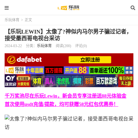
乐玩体育
>
正文
【乐玩LEWIN】太像了?神似内马尔男子骗过记者，
接受墨西哥电视台采访
2024-03-22
分类：
乐玩体育
阅读(200)
评论(0)
千万奖池尽在乐玩Lewin，新会员专享注册送88元体验金
首次使用usdt充值/提款，均可获赠58元红包优惠券！