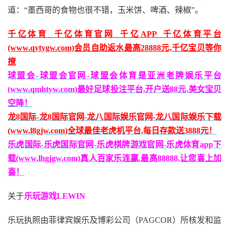
道：“墨西哥的食物也很不错，玉米饼、啤酒、辣椒”。
千亿体育_千亿体育官网_千亿APP_千亿体育平台
(www.qytygw.com)会员自助返水最高28888元,千亿宝贝等你
撩
球盟会-球盟会官网-球盟会体育是亚洲老牌娱乐平台
(www.qmhtyw.com)最好足球投注平台,开户送88元,美女宝贝
空降！
龙8国际-龙8国际官网-龙八国际娱乐官网-龙八国际娱乐下载
(www.l8gjw.com)全球最佳老虎机平台,每日存款送3888元！
乐虎国际-乐虎国际官网-乐虎棋牌游戏官网-乐虎体育app下
载(www.lhgjgw.com)真人百家乐连赢,最高88888,让您喜上加
喜！
关于
乐玩游戏LEWIN
乐玩执照由菲律宾娱乐及博彩公司（PAGCOR）所核发和监