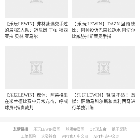
【乐玩LEWIN】弗林蓬选交手过
【乐玩LEWIN】DAZN回顾德
的最强5人队：迈尼昂 于帕 穆西
比：阿帅投诉巴雷拉跳水 阿切尔
亚拉 贝林 亚马尔
比威胁扯断莱奥手指
【乐玩LEWIN】都体：阿莱格里
【乐玩LEWIN】轻微不适！意
在米兰德比赛中异常亢奋，呼喊
媒：萨勒马科尔斯和普利西奇进
球员+指责裁判
行单独训练
友情链接
乐玩LEWIN官网
球盟会官网
QY球友会
娘子影院
王婆影院
大發體育
WPT官方中文网
APT扑克中文网