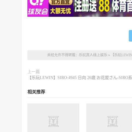
未经允许不得转载：
乐玩真人线上娱乐
»
【乐玩LEW
上一篇
【乐玩LEWIN】SIRO-4945 日向 26歳 お花屋さん-SIRO
相关推荐