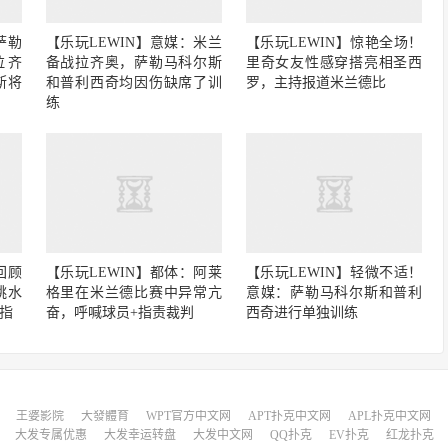
萨勒
【乐玩LEWIN】意媒：米兰
【乐玩LEWIN】惊艳全场！
拉齐
备战拉齐奥，萨勒马科尔斯
里奇女友性感穿搭亮相圣西
斯将
和普利西奇均因伤缺席了训
罗，主持报道米兰德比
练
回顾
【乐玩LEWIN】都体：阿莱
【乐玩LEWIN】轻微不适！
跳水
格里在米兰德比赛中异常亢
意媒：萨勒马科尔斯和普利
指
奋，呼喊球员+指责裁判
西奇进行单独训练
王婆影院
大發體育
WPT官方中文网
APT扑克中文网
APL扑克中文网
大发专属优惠
大发幸运转盘
大发中文网
QQ扑克
EV扑克
红龙扑克