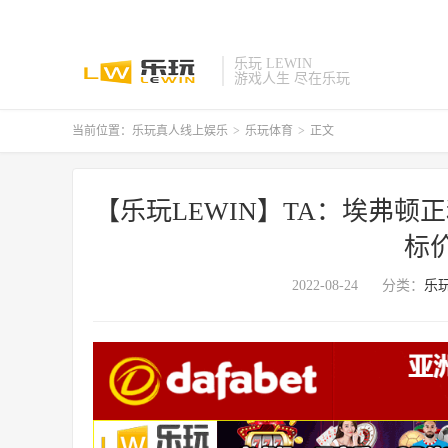
乐玩 LEWIN
游戏人生 尽在乐玩
当前位置：
乐玩真人线上娱乐
>
乐玩体育
>
正文
【乐玩LEWIN】TA：埃弗顿
标价
2022-08-24
分类：
乐