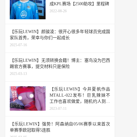
成KPL赛场【2500助攻】里程碑
2022-08-26
【乐玩LEWIN】颜骏凌：很开心很多年轻球员完成国
家队首秀，荣幸与你们一起成长
2025-07-16
【乐玩LEWIN】无须转换会籍！博主：塞鸟没为巴西
踢官方赛事，提交材料只是保险
2025-03-13
【乐玩LEWIN】今井夏帆作品
MTALL-022发布！巨乳辣妹不
工作也喜欢做爱，随机约人到酒
店开房！
2023-07-11
【乐玩LEWIN】强势！阿森纳自05/06赛季以来首次
单赛季欧冠取得5连胜