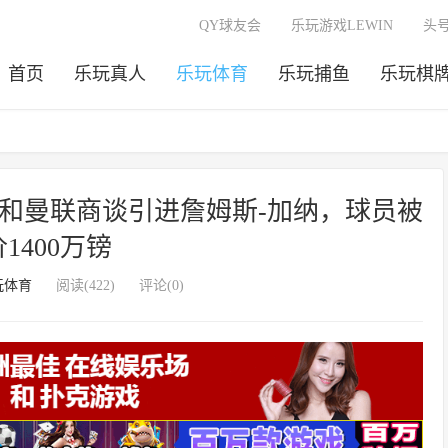
QY球友会
乐玩游戏LEWIN
头
首页
乐玩真人
乐玩体育
乐玩捕鱼
乐玩棋
正和曼联商谈引进詹姆斯-加纳，球员被
1400万镑
玩体育
阅读(422)
评论(0)