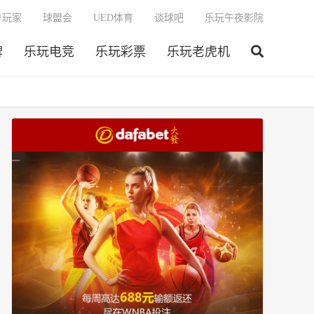
号玩家
球盟会
UED体育
谈球吧
乐玩午夜影院
牌
乐玩电竞
乐玩彩票
乐玩老虎机