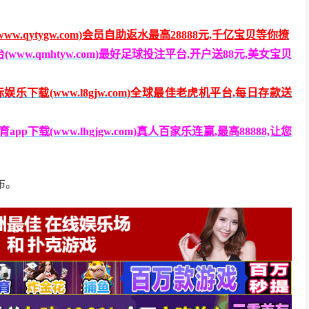
.qytygw.com)会员自助返水最高28888元,千亿宝贝等你撩
w.qmhtyw.com)最好足球投注平台,开户送88元,美女宝贝
乐下载(www.l8gjw.com)全球最佳老虎机平台,每日存款送
载(www.lhgjgw.com)真人百家乐连赢,最高88888,让您
布。