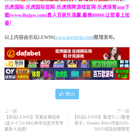
乐虎国际-乐虎国际官网-乐虎棋牌游戏官网-乐虎体育app下
载(www.lhgjgw.com)真人百家乐连赢,最高88888,让您喜上加
喜！
以上内容由乐玩LEWIN(
www.lewinvip.com
)整理发布。
赞(
0
)
上一篇
下一篇
【乐玩LEWIN】写真女神运命
【乐玩LEWIN】香澄りこ(香澄
(运メイ,Un Mei)命中注定大型专
莉子，Kasumi-Riko)作品SSIS-
属新人出道！
502介绍及封面预览