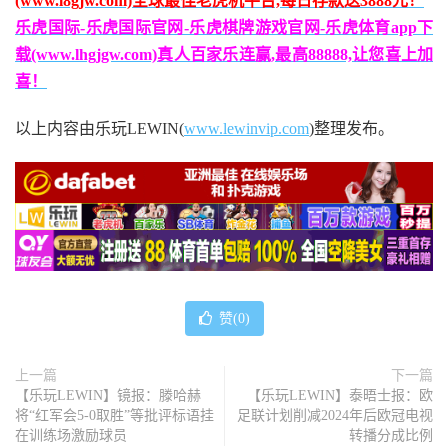
(www.l8gjw.com)全球最佳老虎机平台,每日存款送3888元！
乐虎国际-乐虎国际官网-乐虎棋牌游戏官网-乐虎体育app下
载(www.lhgjgw.com)真人百家乐连赢,最高88888,让您喜上加
喜！
以上内容由乐玩LEWIN(
www.lewinvip.com
)整理发布。
赞(
0
)
上一篇
下一篇
【乐玩LEWIN】镜报：滕哈赫
【乐玩LEWIN】泰晤士报：欧
将“红军会5-0取胜”等批评标语挂
足联计划削减2024年后欧冠电视
在训练场激励球员
转播分成比例