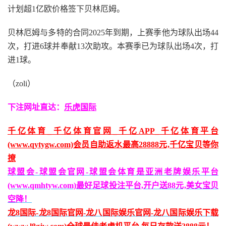
计划超1亿欧价格签下贝林厄姆。
贝林厄姆与多特的合同2025年到期，上赛季他为球队出场44
次，打进6球并奉献13次助攻。本赛季已为球队出场4次，打
进1球。
（zoli）
下注网址直达：
乐虎国际
千亿体育_千亿体育官网_千亿APP_千亿体育平台
(www.qytygw.com)会员自助返水最高28888元,千亿宝贝等你
撩
球盟会-球盟会官网-球盟会体育是亚洲老牌娱乐平台
(www.qmhtyw.com)最好足球投注平台,开户送88元,美女宝贝
空降！
龙8国际-龙8国际官网-龙八国际娱乐官网-龙八国际娱乐下载