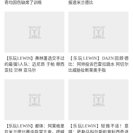
奇均因伤缺席了训练
报道米兰德比
【乐玩LEWIN】弗林蓬选交手过
【乐玩LEWIN】DAZN回顾德
的最强5人队：迈尼昂 于帕 穆西
比：阿帅投诉巴雷拉跳水 阿切尔
亚拉 贝林 亚马尔
比威胁扯断莱奥手指
【乐玩LEWIN】都体：阿莱格里
【乐玩LEWIN】轻微不适！意
在米兰德比赛中异常亢奋，呼喊
媒：萨勒马科尔斯和普利西奇进