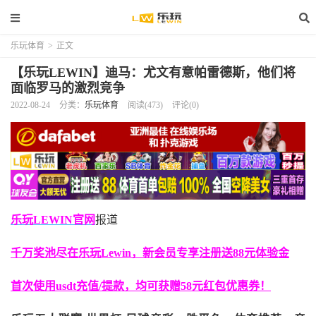
乐玩体育
>
正文
【乐玩LEWIN】迪马：尤文有意帕雷德斯，他们将
面临罗马的激烈竞争
2022-08-24
分类：
乐玩体育
阅读(473)
评论(0)
乐玩LEWIN官网
报道
千万奖池尽在乐玩Lewin，新会员专享注册送88元体验金
首次使用usdt充值/提款，均可获赠58元红包优惠券！